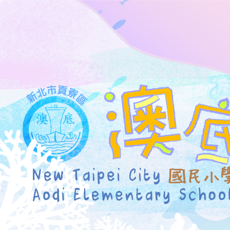
跳
到
主
要
內
容
區