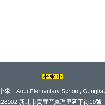
lementary School, Gongliao Distr
228002 新北市貢寮區真理里延平街10