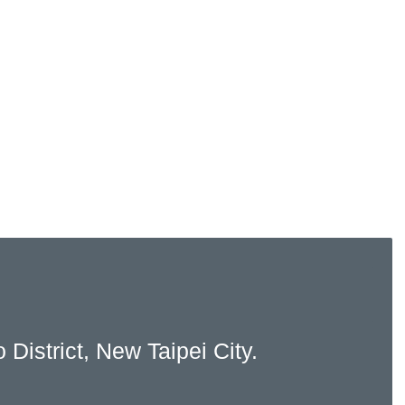
ict, New Taipei City.
號