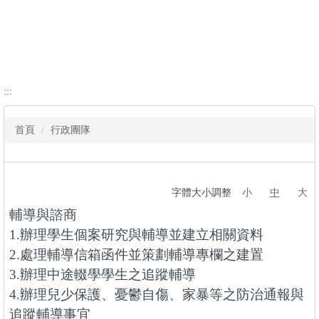
學生活動
網路資源
學校場地租借辦法
:::
首頁
行政團隊
字體大小調整
小
中
大
輔導與諮商
1.辦理學生個案研究與輔導並建立相關資料
2.處理輔導信箱函件並策劃輔導專欄之建置
3.辦理中途輟學學生之追蹤輔導
4.辦理兒少保護、憂鬱自傷、家暴等之防治通報與
追蹤輔導事宜