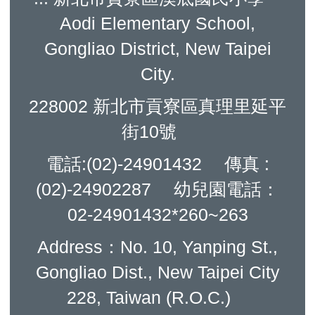
Aodi Elementary School,
Gongliao District, New Taipei
City.
228002 新北市貢寮區真理里延平
街10號
電話:(02)-24901432 傳真 :
(02)-24902287 幼兒園電話：
02-24901432*260~263
Address：No. 10, Yanping St.,
Gongliao Dist., New Taipei City
228, Taiwan (R.O.C.)