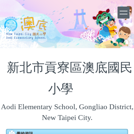
跳
到
主
要
內
容
區
新北市貢寮區澳底國民
小學
Aodi Elementary School, Gongliao District,
New Taipei City.
學校資訊