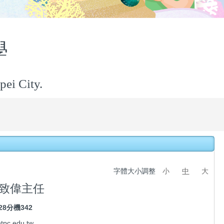
小學
pei City.
字體大小調整
小
中
大
致偉主任
028分機342
tpc.edu.tw