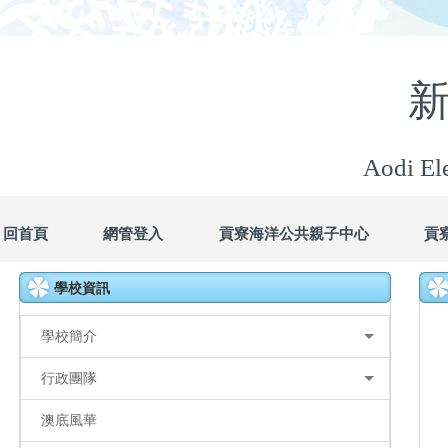
Aodi Ele
回首頁
網管登入
貢寮海洋公共親子中心
貢
學校資訊
學校簡介
行政團隊
澳底風華