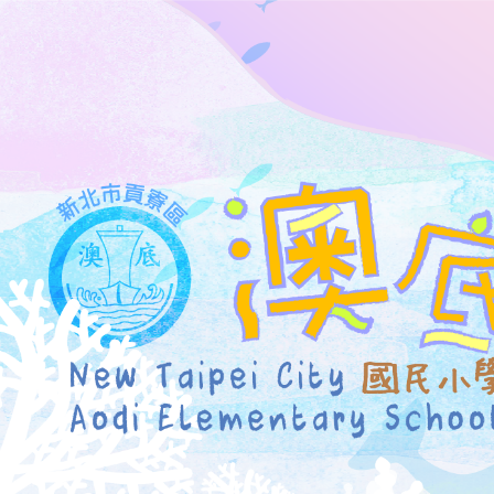
跳
到
主
要
內
容
區